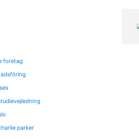
e foretag
adsföring
sses
studievejledning
slo
harlie parker