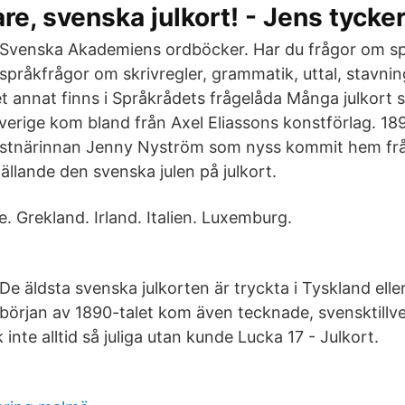
tare, svenska julkort! - Jens tycker
Svenska Akademiens ordböcker. Har du frågor om sp
språk­frågor om skriv­regler, grammatik, uttal, stavning
annat finns i Språkrådets frågelåda Många julkort
verige kom bland från Axel Eliassons konstförlag. 189
stnärinnan Jenny Nyström som nyss kommit hem frå
ällande den svenska julen på julkort.
e. Grekland. Irland. Italien. Luxemburg.
De äldsta svenska julkorten är tryckta i Tyskland ell
början av 1890-talet kom även tecknade, svensktillve
inte alltid så juliga utan kunde Lucka 17 - Julkort.