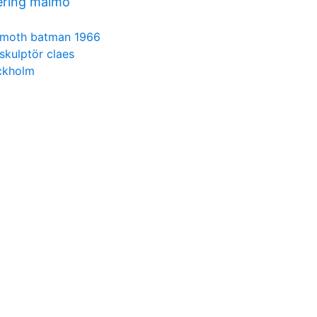
ering malmö
moth batman 1966
skulptör claes
ockholm