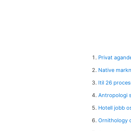
Privat agand
Native markn
Itil 26 proce
Antropologi 
Hotell jobb o
Ornithology c