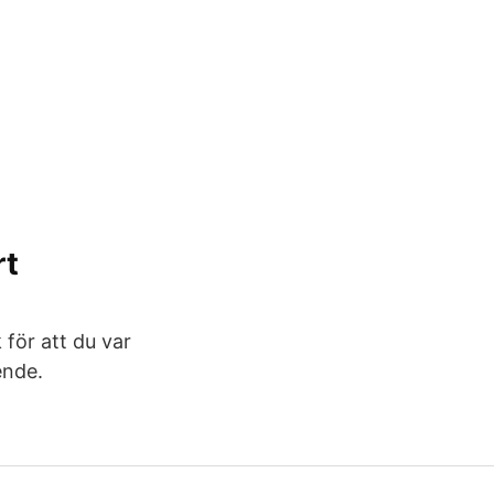
rt
 för att du var
ende.