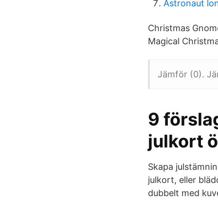
Astronaut lo
Christmas Gnome
Magical Christma
Jämför (0). Jäm
9 försla
julkort 
Skapa julstämnin
julkort, eller bl
dubbelt med kuve