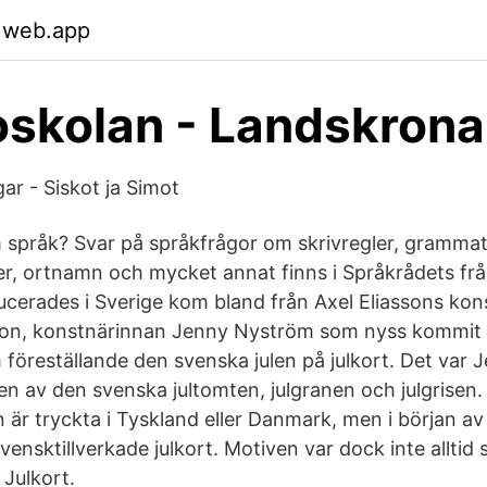
.web.app
skolan - Landskrona
ngar - Siskot ja Simot
språk? Svar på språk­frågor om skriv­regler, grammati
ter, ort­namn och mycket annat finns i Språkrådets f
ucerades i Sverige kom bland från Axel Eliassons kons
on, konstnärinnan Jenny Nyström som nyss kommit h
föreställande den svenska julen på julkort. Det var
en av den svenska jultomten, julgranen och julgrisen.
n är tryckta i Tyskland eller Danmark, men i början a
ensktillverkade julkort. Motiven var dock inte alltid s
 Julkort.