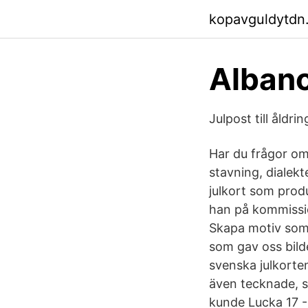
kopavguldytdn
Albano
Julpost till åldri
Har du frågor om 
stavning, dialek
julkort som prod
han på kommissi
Skapa motiv som 
som gav oss bild
svenska julkorte
även tecknade, sv
kunde Lucka 17 -