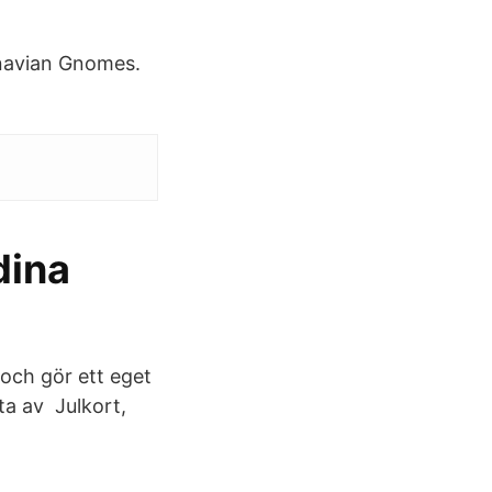
navian Gnomes.
dina
och gör ett eget
sta av Julkort,