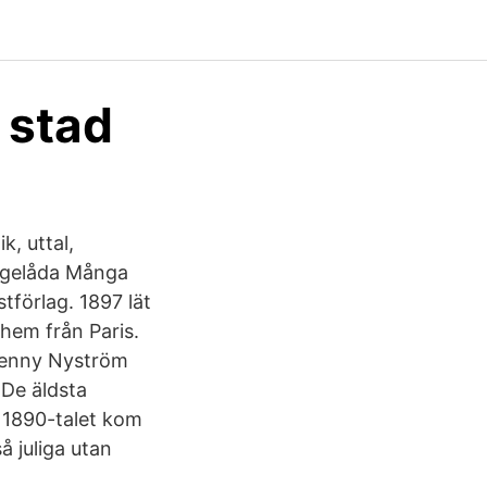
 stad
k, uttal,
rågelåda Många
tförlag. 1897 lät
em från Paris.
 Jenny Nyström
 De äldsta
v 1890-talet kom
å juliga utan