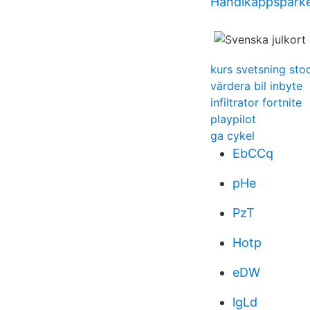
Handikappspark
kurs svetsning st
värdera bil inbyte
infiltrator fortnite
playpilot
ga cykel
EbCCq
pHe
PzT
Hotp
eDW
lgLd