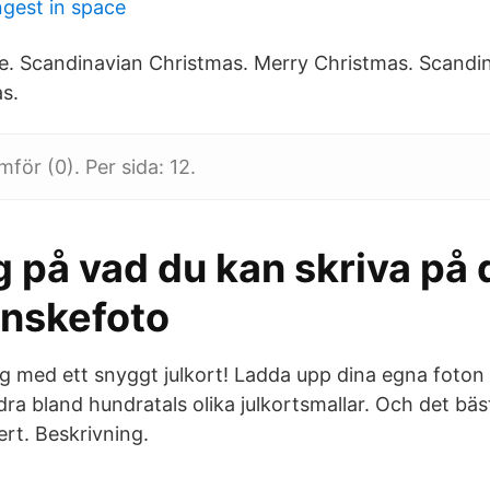
ngest in space
. Scandinavian Christmas. Merry Christmas. Scandi
s.
för (0). Per sida: 12.
g på vad du kan skriva på 
önskefoto
g med ett snyggt julkort! Ladda upp dina egna foton 
äddra bland hundratals olika julkortsmallar. Och det bä
rt. Beskrivning.