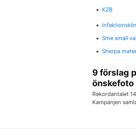
KZB
Infektionskli
Sme small va
Sherpa mater
9 förslag 
önskefoto
Rekordantalet 146
Kampanjen samlad