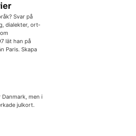
ier
råk? Svar på
, dialekter, ort­
 som
7 lät han på
n Paris. Skapa
er Danmark, men i
rkade julkort.