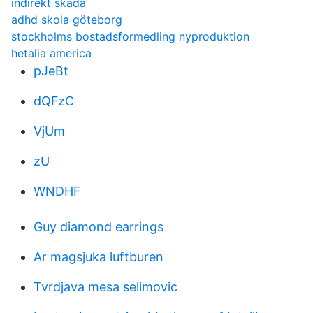
indirekt skada
adhd skola göteborg
stockholms bostadsformedling nyproduktion
hetalia america
pJeBt
dQFzC
VjUm
zU
WNDHF
Guy diamond earrings
Ar magsjuka luftburen
Tvrdjava mesa selimovic