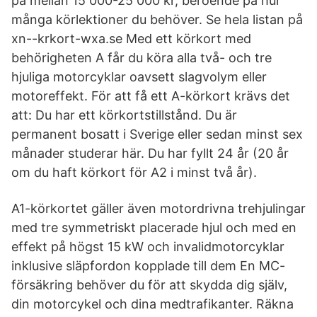
på mellan 15 000-25 000 kr, beroende på hur
många körlektioner du behöver. Se hela listan på
xn--krkort-wxa.se Med ett körkort med
behörigheten A får du köra alla två- och tre
hjuliga motorcyklar oavsett slagvolym eller
motoreffekt. För att få ett A-körkort krävs det
att: Du har ett körkortstillstånd. Du är
permanent bosatt i Sverige eller sedan minst sex
månader studerar här. Du har fyllt 24 år (20 år
om du haft körkort för A2 i minst två år).
A1-körkortet gäller även motordrivna trehjulingar
med tre symmetriskt placerade hjul och med en
effekt på högst 15 kW och invalidmotorcyklar
inklusive släpfordon kopplade till dem En MC-
försäkring behöver du för att skydda dig själv,
din motorcykel och dina medtrafikanter. Räkna