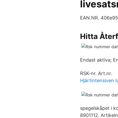
livesats
EAN.NR. 406e95
Hitta Åte
Endast aktiva; En
RSK-nr. Art.nr.
Hjärtintensiven 
spegelskåpet i k
8901112. Artikel