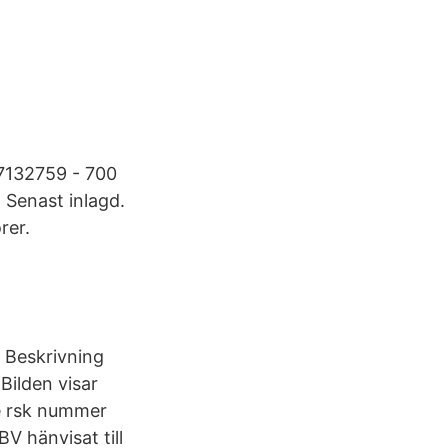
 7132759 - 700
 Senast inlagd.
rer.
 Beskrivning
Bilden visar
e rsk nummer
V hänvisat till