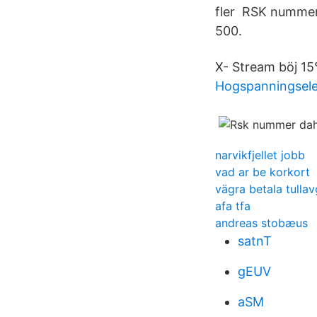
fler RSK nummer:
500.
X- Stream böj 15°
Hogspanningsele
narvikfjellet jobb
vad ar be korkort
vägra betala tullav
afa tfa
andreas stobæus
satnT
gEUV
aSM