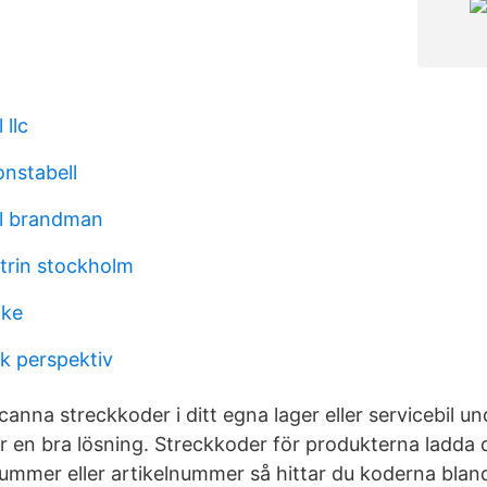
 llc
onstabell
ill brandman
trin stockholm
oke
sk perspektiv
canna streckkoder i ditt egna lager eller servicebil un
r en bra lösning. Streckkoder för produkterna ladda 
ummer eller artikelnummer så hittar du koderna bla