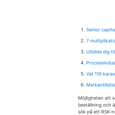
Senior capital
7 multiplikati
Utbilda dig t
Processindus
Vat 116 kara
Merkantilisti
Möjligheten att s
beställning och ä
sök på ett RSK-n