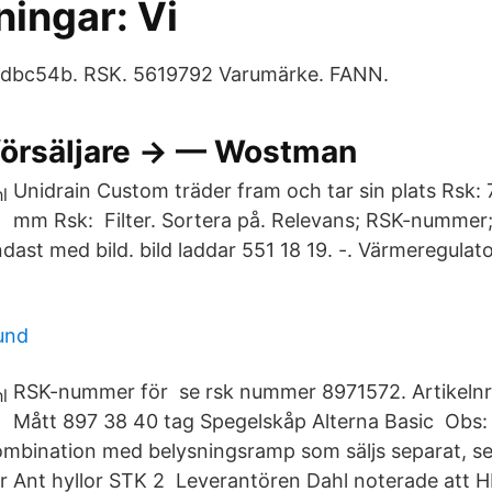
ningar: Vi
dbc54b. RSK. 5619792 Varumärke. FANN.
rförsäljare → — Wostman
Unidrain Custom träder fram och tar sin plats Rsk:
mm Rsk: Filter. Sortera på. Relevans; RSK-nummer;
dast med bild. bild laddar 551 18 19. -. Värmeregulato
lund
RSK-nummer för se rsk nummer 8971572. Artikelnr
Mått 897 38 40 tag Spegelskåp Alterna Basic Obs: 
ombination med belysningsramp som säljs separat, s
nr Ant hyllor STK 2 Leverantören Dahl noterade att HB