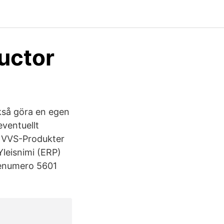
uctor
kså göra en egen
eventuellt
r VVS-Produkter
leisnimi (ERP)
tenumero 5601