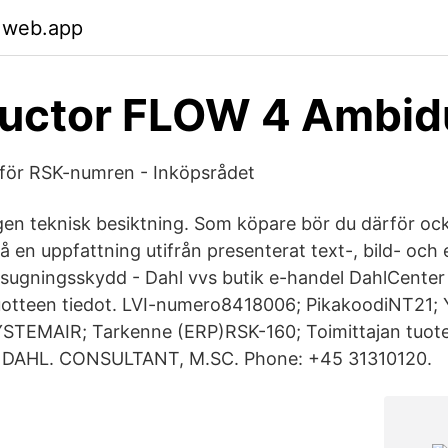
.web.app
uctor FLOW 4 Ambid
för RSK-numren - Inköpsrådet
en teknisk besiktning. Som köpare bör du därför oc
 en uppfattning utifrån presenterat text-, bild- och 
ersugningsskydd - Dahl vvs butik e-handel DahlCente
otteen tiedot. LVI-numero8418006; PikakoodiNT21; Y
STEMAIR; Tarkenne (ERP)RSK-160; Toimittajan tuo
DAHL. CONSULTANT, M.SC. Phone: +45 31310120.