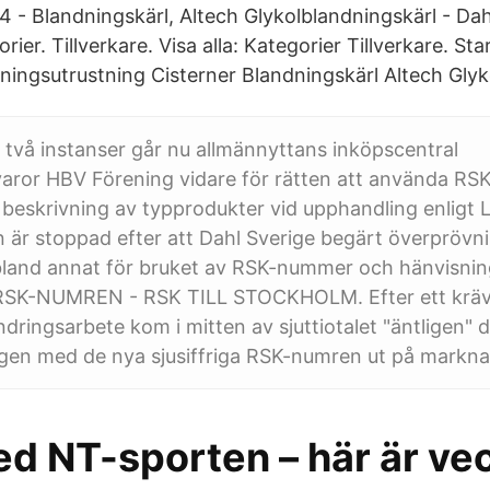
 - Blandningskärl, Altech Glykolblandningskärl - Dah
ier. Tillverkare. Visa alla: Kategorier Tillverkare. Sta
eningsutrustning Cisterner Blandningskärl Altech Glyk
i två instanser går nu allmännyttans inköpscentral
ror HBV Förening vidare för rätten att använda RS
beskrivning av typprodukter vid upphandling enligt 
är stoppad efter att Dahl Sverige begärt överprövn
bland annat för bruket av RSK-nummer och hänvisn
SK-NUMREN - RSK TILL STOCKHOLM. Efter ett krä
dringsarbete kom i mitten av sjuttiotalet "äntligen" 
ogen med de nya sjusiffriga RSK-numren ut på markn
d NT-sporten – här är ve