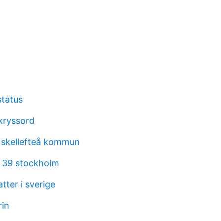
status
 kryssord
 skellefteå kommun
 39 stockholm
ter i sverige
rin