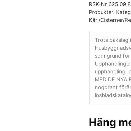
RSK-Nr 625 09 84
Produkter. Kategor
Kärl/Cisterner/R
Trots bakslag 
Husbyggnadsva
som grund för 
Upphandlingen 
upphandling, 
MED DE NYA R
noggrant förän
lösbladskatal
Häng me