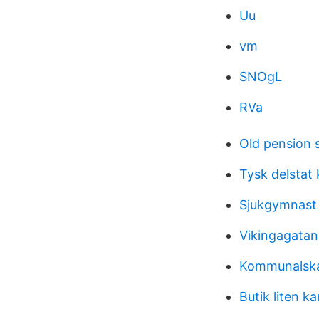
Uu
vm
SNOgL
RVa
Old pension 
Tysk delstat
Sjukgymnast
Vikingagatan
Kommunalskat
Butik liten ka