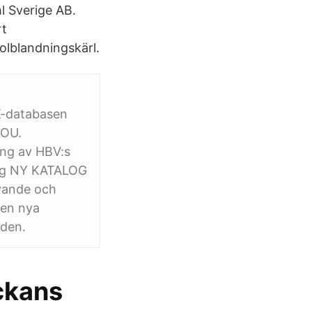
l Sverige AB.
rt
olblandningskärl.
K-databasen
LOU.
ing av HBV:s
ing NY KATALOG
vande och
den nya
aden.
ckans