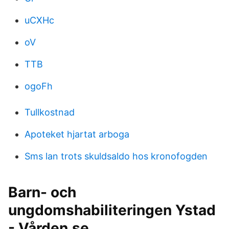
uCXHc
oV
TTB
ogoFh
Tullkostnad
Apoteket hjartat arboga
Sms lan trots skuldsaldo hos kronofogden
Barn- och
ungdomshabiliteringen Ystad
- Vården.se