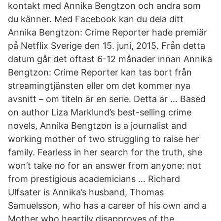
kontakt med Annika Bengtzon och andra som
du känner. Med Facebook kan du dela ditt
Annika Bengtzon: Crime Reporter hade premiär
på Netflix Sverige den 15. juni, 2015. Från detta
datum går det oftast 6-12 månader innan Annika
Bengtzon: Crime Reporter kan tas bort från
streamingtjänsten eller om det kommer nya
avsnitt – om titeln är en serie. Detta är … Based
on author Liza Marklund’s best-selling crime
novels, Annika Bengtzon is a journalist and
working mother of two struggling to raise her
family. Fearless in her search for the truth, she
won’t take no for an answer from anyone: not
from prestigious academicians … Richard
Ulfsater is Annika’s husband, Thomas
Samuelsson, who has a career of his own and a
Mother who heartily disapproves of the