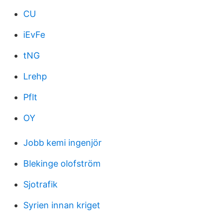
CU
iEvFe
tNG
Lrehp
Pflt
OY
Jobb kemi ingenjör
Blekinge olofström
Sjotrafik
Syrien innan kriget