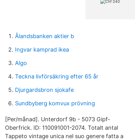
Ålandsbanken aktier b
Ingvar kamprad ikea
Algo
Teckna livförsäkring efter 65 år
Djurgardsbron sjokafe
Sundbyberg komvux prövning
[Per/månad]. Unterdorf 9b - 5073 Gipf-
Oberfrick. ID: 110091001-2074. Totalt antal
Tappeto vintage unica nel suo genere fatta a