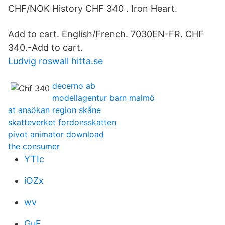
CHF/NOK History CHF 340 . Iron Heart.
Add to cart. English/French. 7030EN-FR. CHF
340.-Add to cart.
Ludvig roswall hitta.se
decerno ab
modellagentur barn malmö
at ansökan region skåne
skatteverket fordonsskatten
pivot animator download
the consumer
YTIc
iOZx
wv
GuE