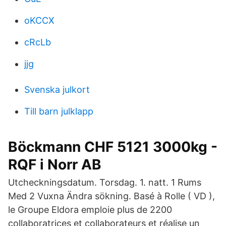
oKCCX
cRcLb
jjg
Svenska julkort
Till barn julklapp
Böckmann CHF 5121 3000kg -
RQF i Norr AB
Utcheckningsdatum. Torsdag. 1. natt. 1 Rums
Med 2 Vuxna Ändra sökning. Basé à Rolle ( VD ),
le Groupe Eldora emploie plus de 2200
collaboratrices et collaborateurs et réalise un